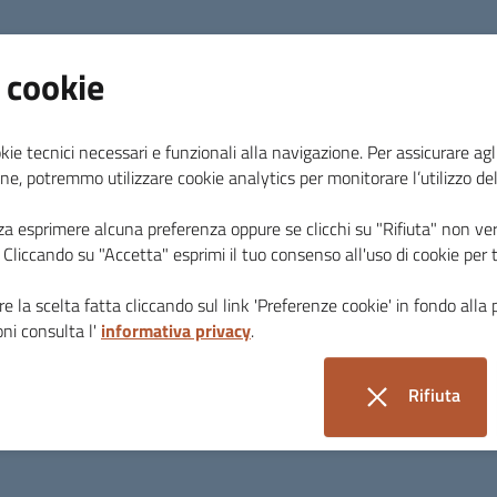
 cookie
Agosto 2026
kie tecnici necessari e funzionali alla navigazione. Per assicurare agli
ne, potremmo utilizzare cookie analytics per monitorare l’utilizzo de
za esprimere alcuna preferenza oppure se clicchi su "Rifiuta" non ver
i. Cliccando su "Accetta" esprimi il tuo consenso all'uso di cookie per 
e la scelta fatta cliccando sul link 'Preferenze cookie' in fondo alla 
ni consulta l'
informativa privacy
.
Seguici su
Rifiuta
i cookie
latafimi Segesta (TP)