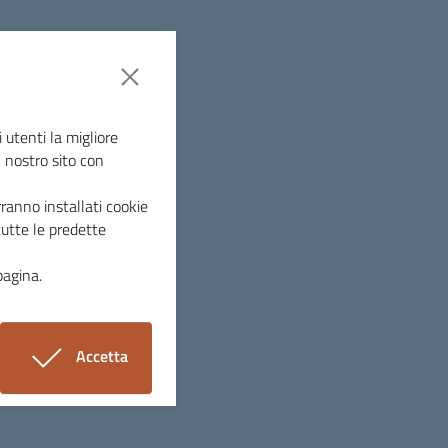
Settembre
 utenti la migliore
l nostro sito con
ranno installati cookie
tutte le predette
pagina.
Accetta
i cookie