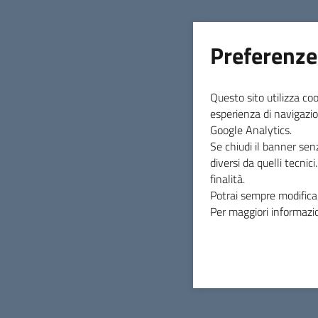
Preferenze
Luglio
Questo sito utilizza coo
Non ci sono eventi nel periodo
esperienza di navigazio
Google Analytics.
Se chiudi il banner sen
diversi da quelli tecnic
finalità.
Parco di Segesta
Potrai sempre modificar
Per maggiori informazio
Contatti
Case Barbaro - contrada Barbaro S.R. 22 , 91013 Ca
Tel.
0924 954665 - 0924 952356