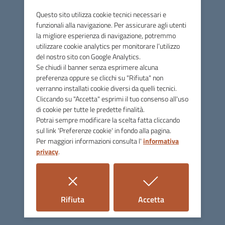
Questo sito utilizza cookie tecnici necessari e
I contenuti sono collocati in
3 macroaree
, oltre che ai più
funzionali alla navigazione. Per assicurare agli utenti
aggiornati "Notizie ed Eventi".
la migliore esperienza di navigazione, potremmo
utilizzare cookie analytics per monitorare l’utilizzo
del nostro sito con Google Analytics.
Se chiudi il banner senza esprimere alcuna
preferenza oppure se clicchi su "Rifiuta" non
verranno installati cookie diversi da quelli tecnici.
Parco di Segesta
Cliccando su "Accetta" esprimi il tuo consenso all'uso
di cookie per tutte le predette finalità.
Potrai sempre modificare la scelta fatta cliccando
sul link 'Preferenze cookie' in fondo alla pagina.
Contatti
Per maggiori informazioni consulta l'
informativa
Case Barbaro - contrada Barbaro S.R. 22 , 91013 Calatafimi
privacy
.
Segesta (TP)
Tel.
0924 954665 - 0924 952356
i cookie
i cookie
Rifiuta
Accetta
E-mail
parco.archeo.segesta@regione.sicilia.it
Email parco@parcodisegesta.com