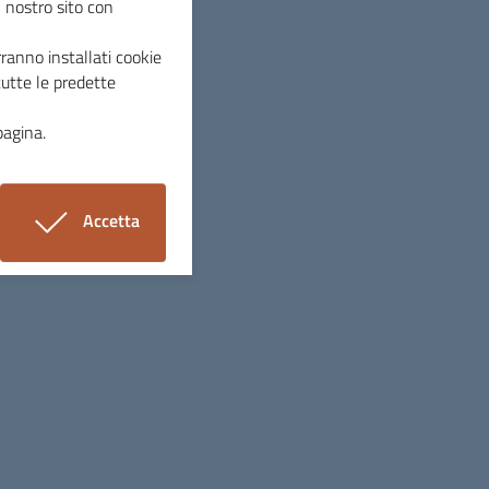
l nostro sito con
ell'aria
ranno installati cookie
 principi di misura degli inquinanti,
tutte le predette
udi ed altri approfondimenti.
pagina.
Accetta
nte
i cookie