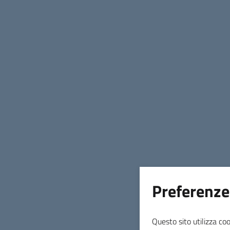
e Territorio.
Scopri le ultime Campagne ed Iniziative
italiane e Bandi e Avvisi a livello
nazionale.
INDICE DELLA PAGINA
Accedi alle sezioni
Preferenze
Cosa posso trovare?
Altro dal Ministero
Questo sito utilizza coo