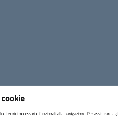
Accedi alle sezioni
Acqua
 cookie
Cosa posso trovare?
kie tecnici necessari e funzionali alla navigazione. Per assicurare agli