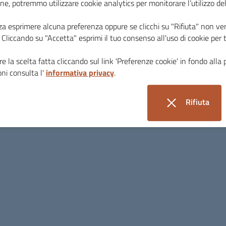
ne, potremmo utilizzare cookie analytics per monitorare l’utilizzo de
Esempio: Inquinamento atmosferico - Qualità d
za esprimere alcuna preferenza oppure se clicchi su "Rifiuta" non ver
Dettagli dei decreti Inquinamento, informazioni i
i. Cliccando su "Accetta" esprimi il tuo consenso all'uso di cookie per 
valutazione e gestione della qualità dell'aria, st
e la scelta fatta cliccando sul link 'Preferenze cookie' in fondo alla 
Fonte:
www.minambiente.it
ni consulta l'
informativa privacy
.
Altro dal Ministero
Rifiuta
Campagne e iniziative dal Ministero dell'Ambie
i cookie
Ultime notizie dal Ministero dell'Ambiente