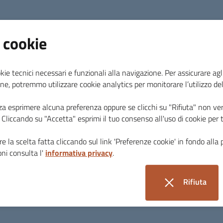
Ci sono altre notizie poco note che pare interes
Afrodite Urania (vedi post precedente) e gli immi
 cookie
della fronte, di cui parleremo.
Concludiamo con un importante novità topografic
kie tecnici necessari e funzionali alla navigazione. Per assicurare agli
ellenistica "extra moenia" di Segesta, la prima 
ne, potremmo utilizzare cookie analytics per monitorare l’utilizzo de
documentata (ne parleremo nel prossimo post), è 
età tardo-arcaica (fine VI- inizio V secolo a. C.) i
za esprimere alcuna preferenza oppure se clicchi su "Rifiuta" non ver
delimitava la necropoli e continuava lungo la col
i. Cliccando su "Accetta" esprimi il tuo consenso all'uso di cookie per 
La struttura muraria era stata già rasata in anti
e la scelta fatta cliccando sul link 'Preferenze cookie' in fondo alla 
di un impluvio, e ricostruita piú a Est (mura di P
ni consulta l'
informativa privacy
.
del muro di cinta arcaico potrebbe essere ricond
Agatocle nel 307 a. C., come emblematicamente
Rifiuta
in uno strato addossato alla parete esterna.
i cookie
I resti delle antiche mura arcaiche dopo circa du